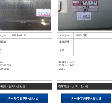
ーカー
NISSAN UD
メーカー
HINO 日野
行距離
走行距離
式
年式
SCH
89560-3791A
47 02Z68
407914-2760
90-1402
M10U
庫確認・お問い合わせ
在庫確認・お問い合わせ