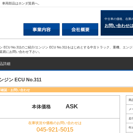
重機、車両部品はホンダ貿易へ。
中古車の価格、在庫
お問い合わせ
ン ECU No.311のご紹介/エンジン ECU No.311をはじめとする中古トラック、重機
貿易にお問い合わせ下さい。
品詳細
ンジン ECU No.311
庫確認・お問い合わせ
商
ASK
本体価格
メ
走
在庫状況や価格のお問い合わせは
年
045-921-5015