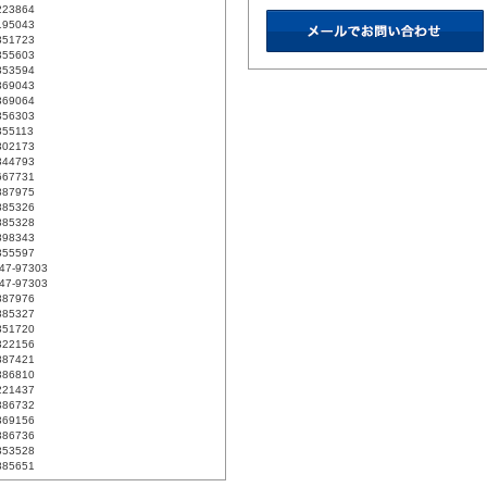
223864
195043
351723
355603
353594
369043
369064
356303
55113
302173
344793
667731
887975
885326
885328
898343
355597
47-97303
47-97303
887976
885327
351720
322156
887421
386810
221437
386732
369156
386736
353528
885651