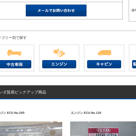
備
テゴリー別で探す
ンダ貿易ピックアップ商品
ジン ECU No.295
エンジン ECU No.120