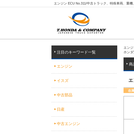
エンジン ECU No.311/中古トラック、特殊車両、
エンジ
注目のキーワード一覧
ホンダ
商
エンジン
エ
イスズ
在
中古部品
日産
中古エンジン