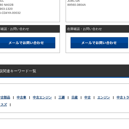
XEL
JO8C-UA
80 NA02B
89560-3804A
903-1320
-CD4YA-00032
庫確認・お問い合わせ
在庫確認・お問い合わせ
扱関連キーワード一覧
中古部品
|
中古車
|
中古エンジン
|
三菱
|
日産
|
中古
|
エンジン
|
中古ト
イスズ
|