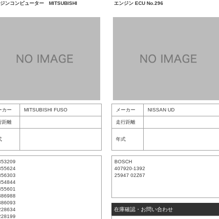
ジンコンピューター MITSUBISHI
エンジン ECU No.296
ーカー
MITSUBISHI FUSO
メーカー
NISSAN UD
行距離
走行距離
式
年式
353209
BOSCH
355624
407920-1392
356303
25947 02Z67
354844
355601
386988
386093
在庫確認・お問い合わせ
228634
228199