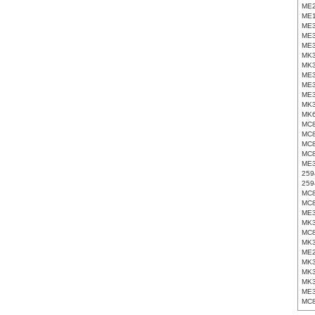
ME
ME
ME
ME
ME
MK
MK
ME
ME3
ME
MK
MK
MC
MC
MC
MC
ME
259
259
MC
MC
ME
MK
MC
MK
ME
MK
MK
MK
ME
MC