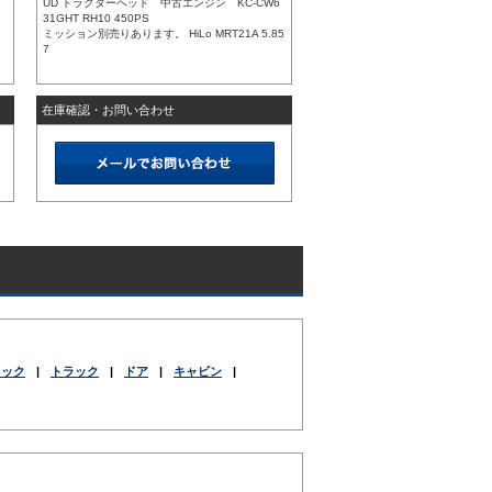
UD トラクターヘッド 中古エンジン KC-CW6
31GHT RH10 450PS
ミッション別売りあります。 HiLo MRT21A 5.85
7
在庫確認・お問い合わせ
ラック
|
トラック
|
ドア
|
キャビン
|