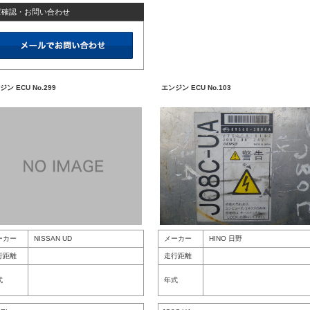
庫確認・お問い合わせ
ジン ECU No.299
エンジン ECU No.103
ーカー
NISSAN UD
メーカー
HINO 日野
行距離
走行距離
式
年式