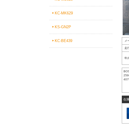
KC-MK629
KS-GN2P
KC-BE439
メ
走
年
BO
259
407
在