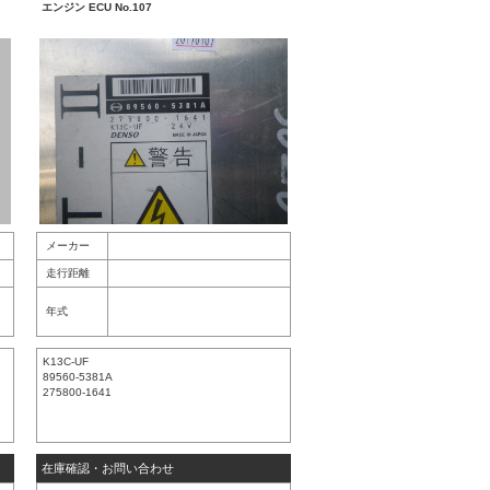
エンジン ECU No.107
メーカー
走行距離
年式
K13C-UF
89560-5381A
275800-1641
在庫確認・お問い合わせ