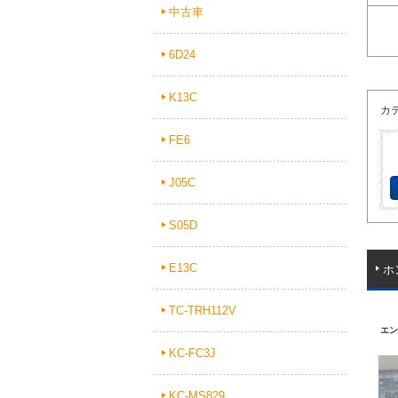
中古車
6D24
K13C
カ
FE6
J05C
S05D
E13C
ホ
TC-TRH112V
エン
KC-FC3J
KC-MS829