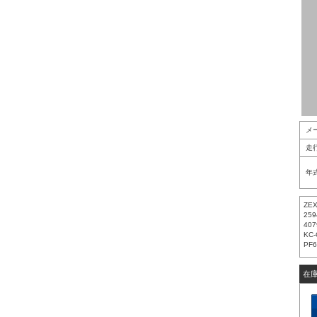
メ
走
年
ZE
259
407
KC
PF6
在