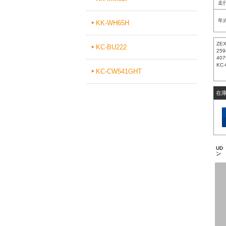
走
年
KK-WH65H
ZE
KC-BU222
259
407
KC-
KC-CW541GHT
在
UD
ン 