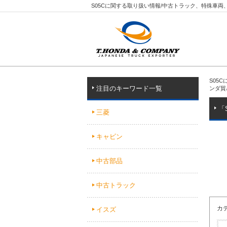
S05Cに関する取り扱い情報/中古トラック、特殊車
S05
注目のキーワード一覧
ンダ貿
「
三菱
キャビン
中古部品
中古トラック
カ
イスズ