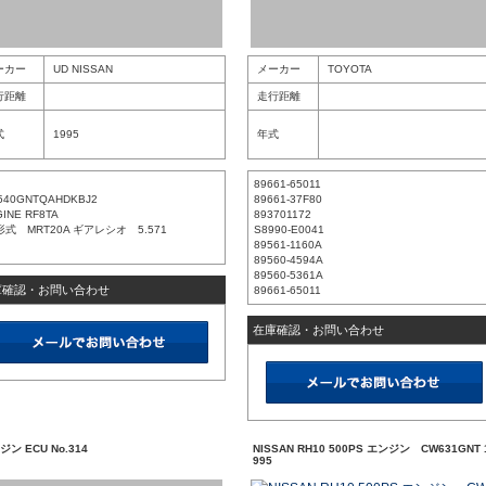
ーカー
UD NISSAN
メーカー
TOYOTA
行距離
走行距離
式
1995
年式
89661-65011
540GNTQAHDKBJ2
89661-37F80
INE RF8TA
893701172
形式 MRT20A ギアレシオ 5.571
S8990-E0041
89561-1160A
89560-4594A
89560-5361A
庫確認・お問い合わせ
89661-65011
在庫確認・お問い合わせ
ジン ECU No.314
NISSAN RH10 500PS エンジン CW631GNT 
995