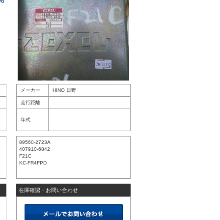
メーカー
HINO 日野
走行距離
年式
:
89560-2723A
407910-6842
F21C
KC-FR4FPD
在庫確認・お問い合わせ