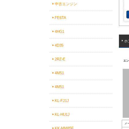
中古エンジン
FE6TA
4HG1
ホ
4D35
2RZ-E
エン
4M51
4M51
KL-FJ1J
KL-HU1J
メ
KK-MM85F