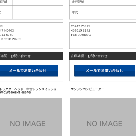
行距離
走行距離
式
年式
XEL
25947 Z5815
47 ND403
407915-3142
914-5740
FE6-206800G
CK551B 20232
庫確認・お問い合わせ
在庫確認・お問い合わせ
 トラクターヘッド 中古トランスミッショ
エンジンコンピューター
W-CW540GNT 480PS