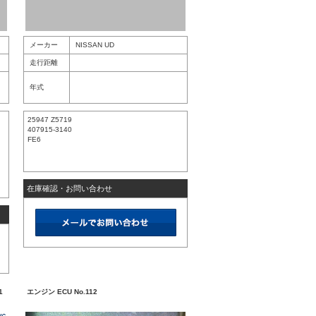
メーカー
NISSAN UD
走行距離
年式
25947 Z5719
407915-3140
FE6
在庫確認・お問い合わせ
1
エンジン ECU No.112