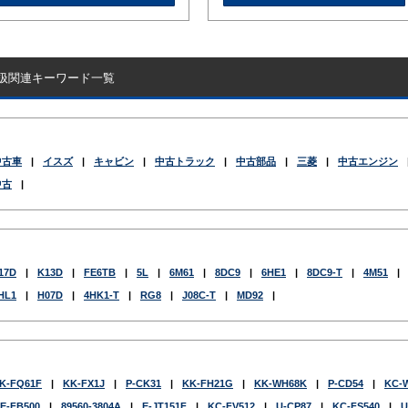
扱関連キーワード一覧
中古車
|
イスズ
|
キャビン
|
中古トラック
|
中古部品
|
三菱
|
中古エンジン
中古
|
17D
|
K13D
|
FE6TB
|
5L
|
6M61
|
8DC9
|
6HE1
|
8DC9-T
|
4M51
|
HL1
|
H07D
|
4HK1-T
|
RG8
|
J08C-T
|
MD92
|
K-FQ61F
|
KK-FX1J
|
P-CK31
|
KK-FH21G
|
KK-WH68K
|
P-CD54
|
KC-
E-FB500
|
89560-3804A
|
E-JT151F
|
KC-FV512
|
U-CP87
|
KC-FS540
|
U