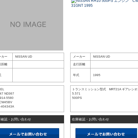
ーカー
NISSAN UD
メーカー
NISSAN UD
行距離
走行距離
式
年式
1995
XEL
トランスミッション型式 MRT21A ギアレシオ
47 ND367
5.571
914-5580
500PS
-CW45BV
-404343A
庫確認・お問い合わせ
在庫確認・お問い合わせ