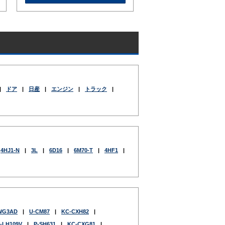
|
ドア
|
日産
|
エンジン
|
トラック
|
4HJ1-N
|
3L
|
6D16
|
6M70-T
|
4HF1
|
WG3AD
|
U-CM87
|
KC-CXH82
|
-LH109V
|
P-SH631
|
KC-CXG81
|