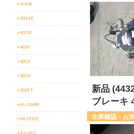
中古車
3RZ-FE
8DC9T
4D35
8DC9
8DC9
新品 (44
6D24-T
ブレーキ 44
KL-CW48E
在庫確認・お
KK-FE63C
P-FSR12