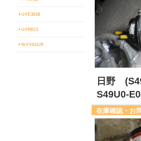
U-FE301B
U-FRR13
W-FV414JR
日野 (S
S49U0-
在庫確認・お