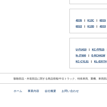
4D35
|
K13C
|
6D15
6D22
|
K13D
|
4D33
U-FU410
|
KC-FP515
N-JT600
|
E-RCH41W
KC-CYL51
|
KL-EXY74
駆動部品・外装部品に関する商品情報/中古トラック、特殊車両、重機、車両
ホーム
事業内容
会社概要
お問い合わせ