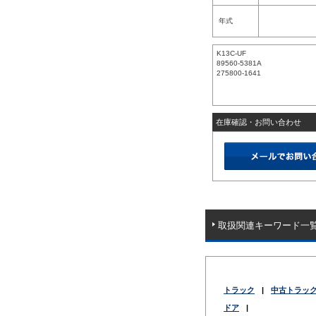
年式
K13C-UF
89560-5381A
275800-1641
在庫確認・お問い合わせ
取扱関連キーワード一
トラック
|
中古トラッ
ドア
|