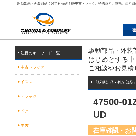
駆動部品・外装部品に関する商品情報/中古トラック、特殊車両、重機、車両部
駆動部品・外装
注目のキーワード一覧
はじめとする中
ご相談やお見積
中古トラック
イスズ
「駆動部品・外装部品
トラック
47500-
ドア
UD
中古
在庫確認・お