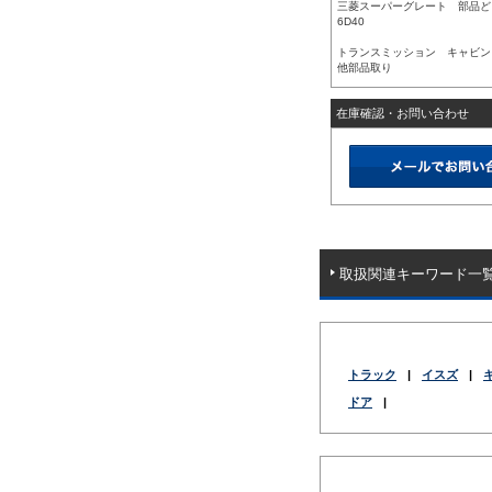
三菱スーパーグレート 部品ど
6D40
トランスミッション キャビン
他部品取り
在庫確認・お問い合わせ
取扱関連キーワード一
トラック
|
イスズ
|
ドア
|