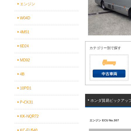
エンジン
W04D
4M51
6D24
カテゴリー別で探す
MD92
4B
10PD1
ホンダ貿易ピックアッ
P-CK31
KK-NQR72
エンジン ECU No.307
KC-FU540