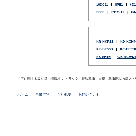
10DC11
|
8PE1
|
6D1
FE6E
|
P11C-TI
|
4M
KR-NKR81
|
KD-KCH4
KK-BE66D
|
KC-BE636
KS-SH1E
|
GB-RCH42
ドアに関する取り扱い情報/中古トラック、特殊車両、重機、車両部品の購入
ホーム
事業内容
会社概要
お問い合わせ