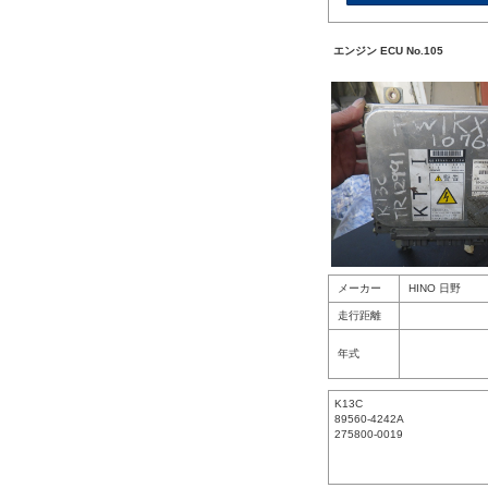
エンジン ECU No.105
メーカー
HINO 日野
走行距離
年式
K13C
89560-4242A
275800-0019