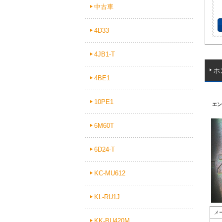
中古車
4D33
4JB1-T
ホ
4BE1
10PE1
エンジ
6M60T
6D24-T
KC-MU612
KL-RU1J
メ
KK-BU420M