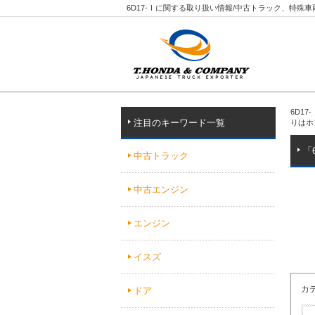
6D17-Ⅰに関する取り扱い情報/中古トラック、特殊
6D1
注目のキーワード一覧
りはホ
「
中古トラック
中古エンジン
エンジン
イスズ
カ
ドア