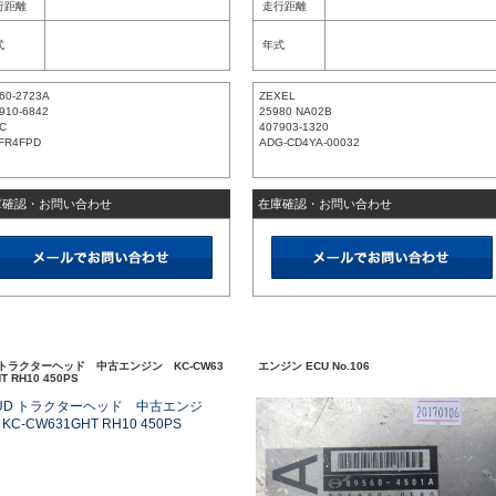
行距離
走行距離
式
年式
60-2723A
ZEXEL
910-6842
25980 NA02B
C
407903-1320
FR4FPD
ADG-CD4YA-00032
庫確認・お問い合わせ
在庫確認・お問い合わせ
 トラクターヘッド 中古エンジン KC-CW63
エンジン ECU No.106
T RH10 450PS