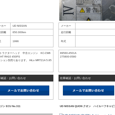
ーカー
UD NISSAN
メーカー
行距離
650.000km
走行距離
式
1996
年式
 トラクターヘッド 中古エンジン KC-CW6
89560-4501A
HT RH10 450PS
275800-0580
ション別売りあります。 HiLo MRT21A 5.85
庫確認・お問い合わせ
在庫確認・お問い合わせ
ン ECU No.311
UD NISSAN QUON クオン ハイルーフキャビ