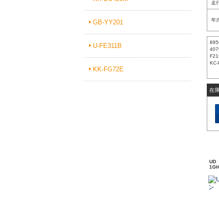
走
年
GB-YY201
895
U-FE311B
407
F21
KC-
KK-FG72E
在
UD
1GH