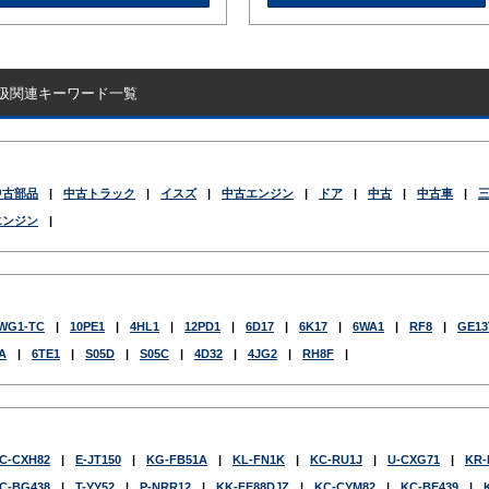
扱関連キーワード一覧
中古部品
|
中古トラック
|
イスズ
|
中古エンジン
|
ドア
|
中古
|
中古車
|
エンジン
|
WG1-TC
|
10PE1
|
4HL1
|
12PD1
|
6D17
|
6K17
|
6WA1
|
RF8
|
GE13
A
|
6TE1
|
S05D
|
S05C
|
4D32
|
4JG2
|
RH8F
|
C-CXH82
|
E-JT150
|
KG-FB51A
|
KL-FN1K
|
KC-RU1J
|
U-CXG71
|
KR-
C-BG438
|
T-YY52
|
P-NRR12
|
KK-FE88DJZ
|
KC-CYM82
|
KC-BE439
|