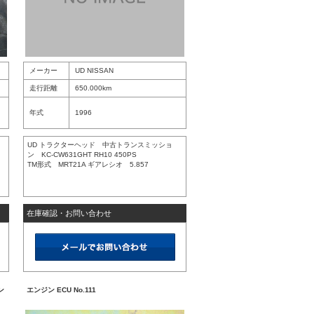
メーカー
UD NISSAN
走行距離
650.000km
年式
1996
UD トラクターヘッド 中古トランスミッショ
ン KC-CW631GHT RH10 450PS
TM形式 MRT21A ギアレシオ 5.857
在庫確認・お問い合わせ
ン
エンジン ECU No.111