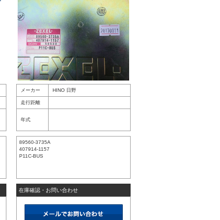
メーカー
HINO 日野
走行距離
年式
89560-3735A
407914-1157
P11C-BUS
在庫確認・お問い合わせ