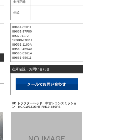
走行距離
年式
89661-65011
89661-37F80
893701172
S8990-E0041
89561-1160A
89560-4594A
89560-5361A
89661-65011
在庫確認・お問い合わせ
UD トラクターヘッド 中古トランスミッショ
ン KC-CW631GHT RH10 450PS