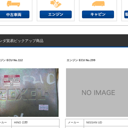
ンダ貿易ピックアップ商品
ン ECU No.112
エンジン ECU No.299
ーカー
HINO 日野
メーカー
NISSAN UD