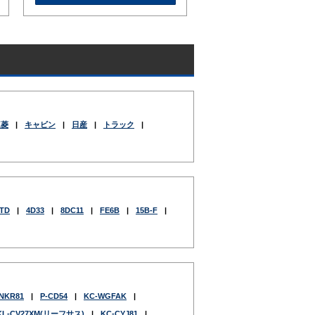
三菱
|
キャビン
|
日産
|
トラック
|
TD
|
4D33
|
8DC11
|
FE6B
|
15B-F
|
NKR81
|
P-CD54
|
KC-WGFAK
|
KL-CV27XM(リーフサス)
|
KC-CYJ81
|