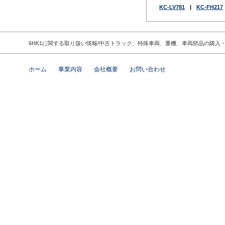
KC-LV781
|
KC-FH217
6HK1に関する取り扱い情報/中古トラック、特殊車両、重機、車両部品の購
ホーム
事業内容
会社概要
お問い合わせ