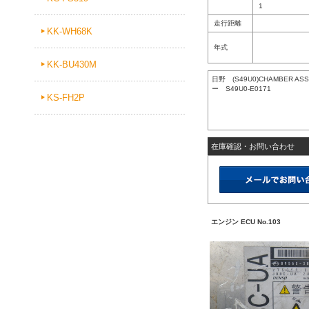
1
走行距離
KK-WH68K
年式
KK-BU430M
日野 (S49U0)CHAMBER 
ー S49U0-E0171
KS-FH2P
在庫確認・お問い合わせ
エンジン ECU No.103