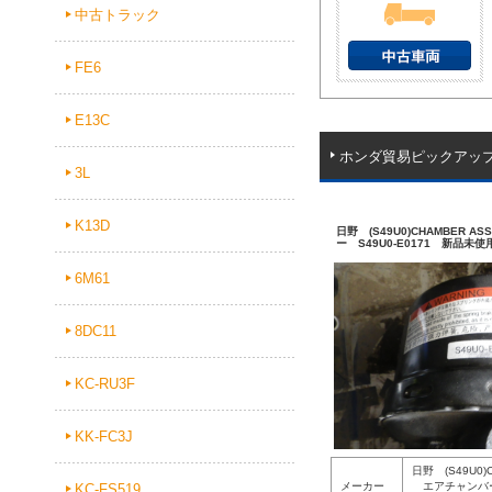
中古トラック
FE6
E13C
ホンダ貿易ピックアッ
3L
K13D
日野 (S49U0)CHAMBER 
ー S49U0-E0171 新品未使
6M61
8DC11
KC-RU3F
KK-FC3J
日野 (S49U0)
メーカー
エアチャンバー 
KC-FS519