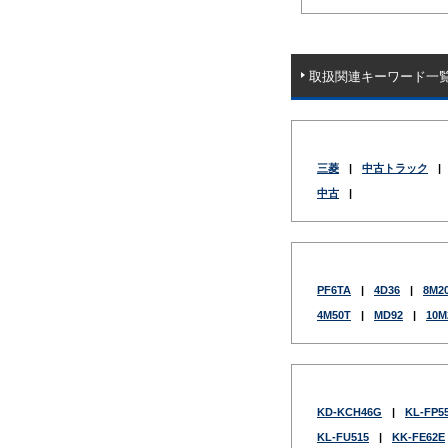
取扱関連キーワード一
三菱
|
中古トラック
|
中古
|
PF6TA
|
4D36
|
8M2
4M50T
|
MD92
|
10M
KD-KCH46G
|
KL-FP5
KL-FU515
|
KK-FE62E