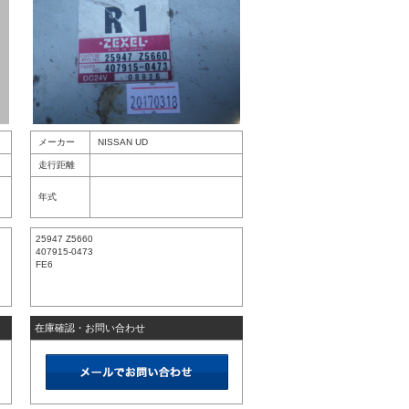
メーカー
NISSAN UD
走行距離
年式
25947 Z5660
407915-0473
FE6
在庫確認・お問い合わせ