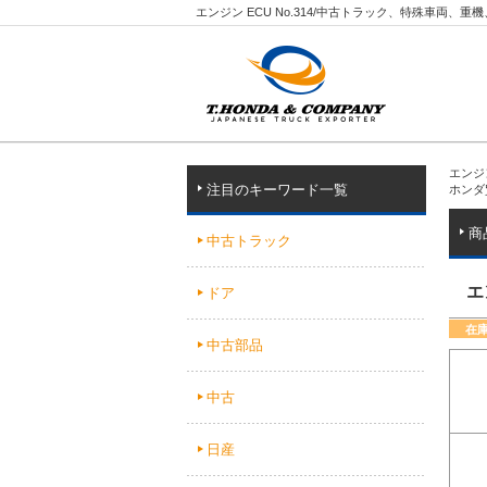
エンジン ECU No.314/中古トラック、特殊車両、
エンジ
注目のキーワード一覧
ホンダ
商
中古トラック
エ
ドア
在
中古部品
中古
日産