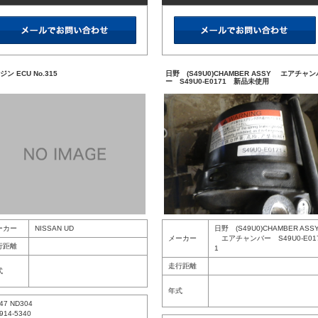
ジン ECU No.315
日野 (S49U0)CHAMBER ASSY エアチャン
ー S49U0-E0171 新品未使用
ーカー
NISSAN UD
日野 (S49U0)CHAMBER ASS
メーカー
エアチャンバー S49U0-E01
行距離
1
走行距離
式
年式
47 ND304
914-5340