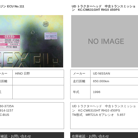
ン ECU No.111
UD トラクターヘッド 中古トランスミッショ
ン KC-CW631GHT RH10 450PS
ーカー
HINO 日野
メーカー
UD NISSAN
行距離
走行距離
650.000km
式
年式
1996
60-3735A
UD トラクターヘッド 中古トランスミッショ
914-1157
ン KC-CW631GHT RH10 450PS
C-BUS
TM形式 MRT21A ギアレシオ 5.857
庫確認・お問い合わせ
在庫確認・お問い合わせ