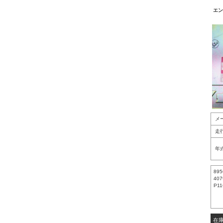
エンジ
メ
走
年
895
407
P11
在