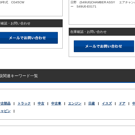
9年式 CG45CW
日野 (S49U0)CHAMBER ASSY エアチャン
ー S49U0-E0171
庫確認・お問い合わせ
在庫確認・お問い合わせ
扱関連キーワード一覧
中古部品
|
トラック
|
中古
|
中古車
|
エンジン
|
日産
|
イスズ
|
ドア
|
キャビン
|