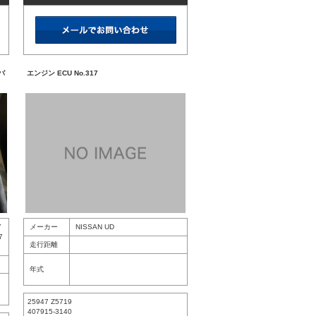
バ
エンジン ECU No.317
Y
メーカー
NISSAN UD
7
走行距離
年式
25947 Z5719
407915-3140