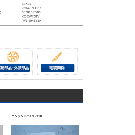
ZEXEL
25947 ND367
考
407914-5580
KC-CW45BV
PF6-404343A
エンジン ECU No.318