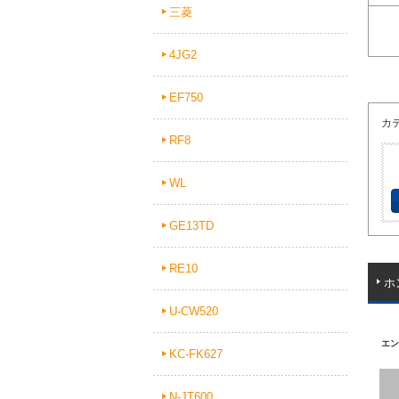
三菱
4JG2
EF750
カ
RF8
WL
GE13TD
RE10
ホ
U-CW520
エン
KC-FK627
N-JT600