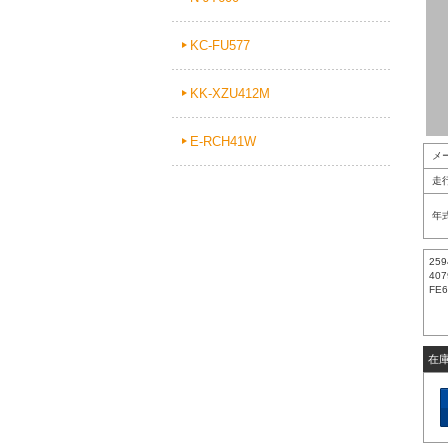
KC-FU577
KK-XZU412M
E-RCH41W
メ
走
年
259
407
FE6
在