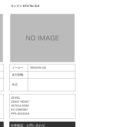
エンジン ECU No.314
メーカー
NISSAN UD
走行距離
年式
ZEXEL
25947 ND367
407914-5580
KC-CW45BV
PF6-404343A
在庫確認・お問い合わせ