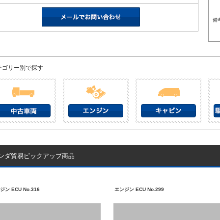
備
テゴリー別で探す
ンダ貿易ピックアップ商品
ジン ECU No.316
エンジン ECU No.299