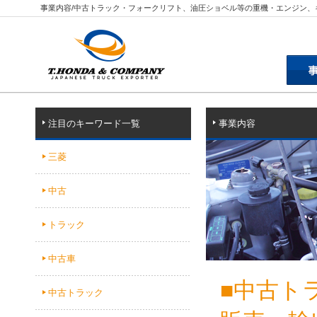
事業内容/中古トラック・フォークリフト、油圧ショベル等の重機・エンジン
注目のキーワード一覧
事業内容
三菱
中古
トラック
中古車
■中古ト
中古トラック