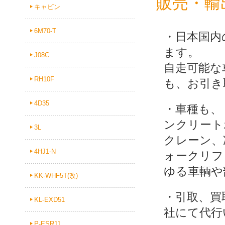
販売・輸
キャビン
6M70-T
・日本国内
ます。
J08C
自走可能な
RH10F
も、お引き
4D35
・車種も、
ンクリート
3L
クレーン、
4HJ1-N
ォークリフ
ゆる車輌や
KK-WHF5T(改)
・引取、買
KL-EXD51
社にて代行
P-ESR11