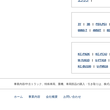
エンジン
|
3Y
|
3B
|
FE(LPG)
|
6M60-T
|
4M50T
|
8D
KC-FN2K
|
KC-FC4J
M-YU61D
|
U-FT418
|
KC-BU100
|
U-FM516
事業内容/中古トラック、特殊車両、重機、車両部品の購入・引き取りは、株式
ホーム
事業内容
会社概要
お問い合わせ