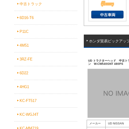
中古トラック
6D16-T6
P11C
ホンダ貿易ピックアッ
4M51
3RZ-FE
UD トラクターヘッド 中古ト
ン W-CW540GNT 480PS
6D22
4HG1
KC-FT517
KC-WGJ4T
メーカー
UD NISSAN
KC-MM719