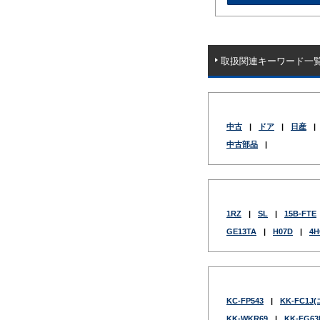
取扱関連キーワード一
中古
|
ドア
|
日産
|
中古部品
|
1RZ
|
SL
|
15B-FTE
GE13TA
|
H07D
|
4H
KC-FP543
|
KK-FC1
KK-WKR69
|
KK-FG63