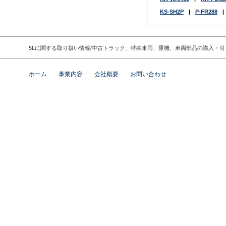
KS-SH2P
|
P-FR288
|
5Lに関する取り扱い情報/中古トラック、特殊車両、重機、車両部品の購入・
ホーム
事業内容
会社概要
お問い合わせ