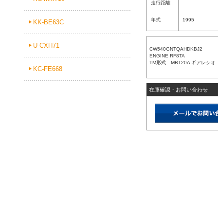
走行距離
年式
1995
KK-BE63C
U-CXH71
CW540GNTQAHDKBJ2
ENGINE RF8TA
TM形式 MRT20A ギアレシオ 
KC-FE668
在庫確認・お問い合わせ