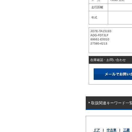
走行距離
年式
JO7E-TA15193
ADG-FD7JLF
89661-E0010
27580-4213
在庫確認・お問い合わせ
取扱関連キーワード一
ドア
|
中古車
|
三菱