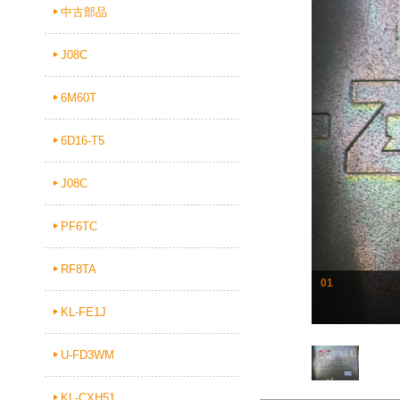
中古部品
J08C
6M60T
6D16-T5
J08C
PF6TC
RF8TA
01
KL-FE1J
U-FD3WM
KL-CXH51