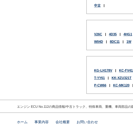
中古
|
V26C
|
4D35
|
4HG1
W04D
|
8DC11
|
1W
KG-LH178V
|
KC-FV41
T-YY61
|
KK-XZU321T
P-CW66
|
KC-MK120
エンジン ECU No.112の商品情報/中古トラック、特殊車両、重機、車両
ホーム
事業内容
会社概要
お問い合わせ