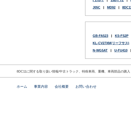
F17D-T
|
15B-FTE
|
J05C
|
MD92
|
8DC1
GB-FA523
|
KS-FS2P
KL-CV27XM(リーフサス)
N-WG5AT
|
U-FU410
8DC11に関する取り扱い情報/中古トラック、特殊車両、重機、車両部品の購
ホーム
事業内容
会社概要
お問い合わせ