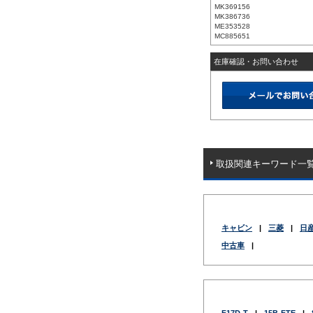
MK369156
MK386736
ME353528
MC885651
在庫確認・お問い合わせ
取扱関連キーワード一
キャビン
|
三菱
|
日
中古車
|