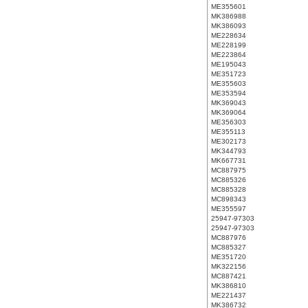
ME355601
MK386988
MK386093
ME228634
ME228199
ME223864
ME195043
ME351723
ME355603
ME353594
MK369043
MK369064
ME356303
ME355113
ME302173
MK344793
MK667731
MC887975
MC885326
MC885328
MC898343
ME355597
25947-97303
25947-97303
MC887976
MC885327
ME351720
MK322156
MC887421
MK386810
ME221437
MK386732