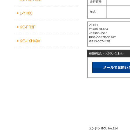
走行距離
年式
L-YH80
ZEXEL
KC-FR3F
25980 NA10A
407903-1580
PKG-CG4ZE-30167
KG-LXH49V
GE13-607447B
在庫確認・お問い合わせ
エンジン ECU No.114