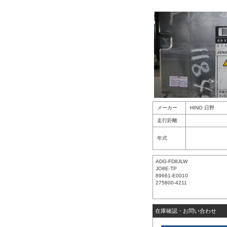
メーカー
HINO 日野
走行距離
年式
ADG-FD8JLW
JO8E-TP
89661-E0010
275800-4211
在庫確認・お問い合わせ