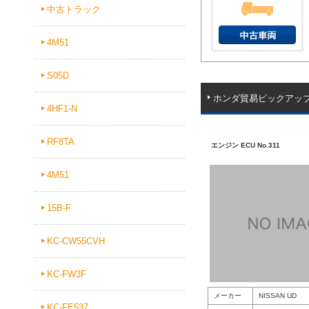
中古トラック
4M51
S05D
ホンダ貿易ピックアッ
4HF1-N
RF8TA
エンジン ECU No.311
4M51
15B-F
KC-CW55CVH
KC-FW3F
メーカー
NISSAN UD
KC-FE537