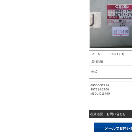
メーカー
HINO 日野
走行距離
年式
89560-3791A
407914-2760
M10U-D11490
在庫確認・お問い合わせ