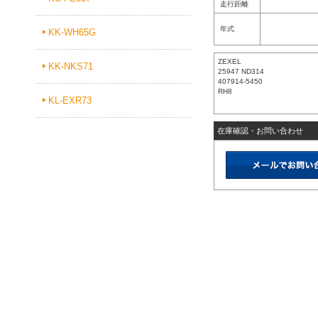
走行距離
年式
KK-WH65G
ZEXEL
KK-NKS71
25947 ND314
407914-5450
RH8
KL-EXR73
在庫確認・お問い合わせ