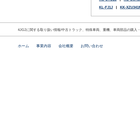
KL-FJ1J
|
KK-XZU341
4JG2に関する取り扱い情報/中古トラック、特殊車両、重機、車両部品の購
ホーム
事業内容
会社概要
お問い合わせ