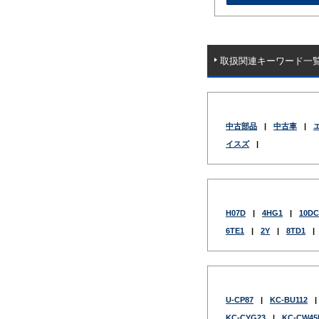
取扱関連キーワード一
中古部品
|
中古車
|
イスズ
|
H07D
|
4HG1
|
10DC
6TE1
|
2Y
|
8TD1
|
U-CP87
|
KC-BU112
|
KC-CYG23
|
KC-CW45