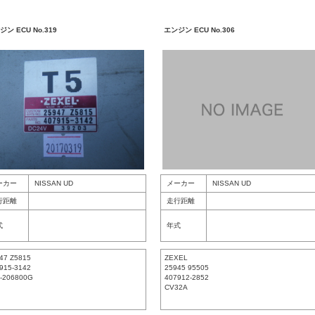
ジン ECU No.319
エンジン ECU No.306
ーカー
NISSAN UD
メーカー
NISSAN UD
行距離
走行距離
式
年式
47 Z5815
ZEXEL
915-3142
25945 95505
-206800G
407912-2852
CV32A