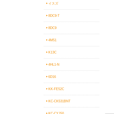
イスズ
8DC9-T
8DC9
4M51
K13C
4HL1-N
6D16
KK-FE52C
KC-CK531BNT
KC-CYJ50