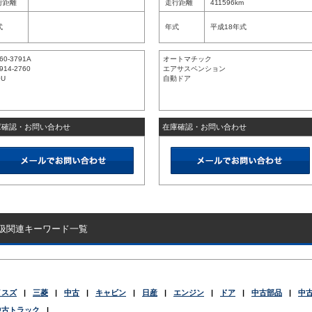
行距離
走行距離
411596km
式
年式
平成18年式
60-3791A
オートマチック
914-2760
エアサスペンション
0U
自動ドア
庫確認・お問い合わせ
在庫確認・お問い合わせ
扱関連キーワード一覧
イスズ
|
三菱
|
中古
|
キャビン
|
日産
|
エンジン
|
ドア
|
中古部品
|
中
中古トラック
|