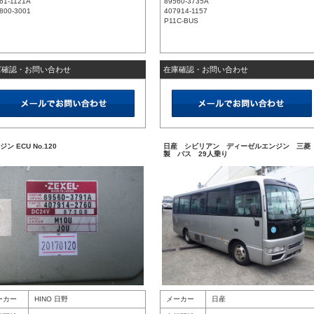
61-1121A
89560-3735A
800-3001
407914-1157
P11C-BUS
庫確認・お問い合わせ
在庫確認・お問い合わせ
ジン ECU No.120
日産 シビリアン ディーゼルエンジン 三菱
製 バス 29人乗り
ーカー
HINO 日野
メーカー
日産