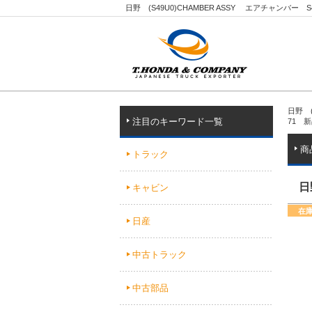
日野 (S49U0)CHAMBER ASSY エアチャンバ
日野 (
注目のキーワード一覧
71 
商
トラック
日
キャビン
在
日産
中古トラック
中古部品