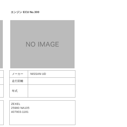
エンジン ECU No.300
メーカー
NISSAN UD
走行距離
年式
ZEXEL
25980 NA105
407903-1181