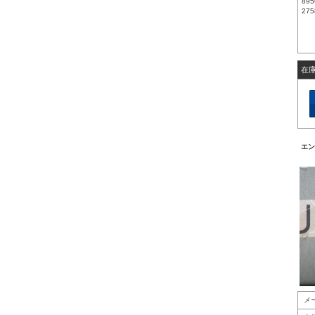
895
275
在
エン
メ