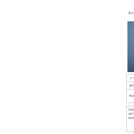
エン
メ
走
年
259
407
FE6