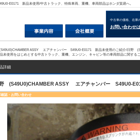
ー S49U0-E0171 新品未使用/中古トラック、特殊車両、重機、車両部品はホンダ貿易へ。
中古車の価格、在庫
お問い合わせ
S49U0)CHAMBER ASSY エアチャンバー S49U0-E0171 新品未使用のご紹介/日野 (S4
新品未使用をはじめとする中古トラック、重機、エンジン、キャビン等の車両部品に関する
品詳細
野 (S49U0)CHAMBER ASSY エアチャンバー S49U0-E
庫確認・お問い合わせ