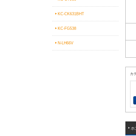
KC-CK631BHT
KC-FG538
N-LH66V
カ
ホ