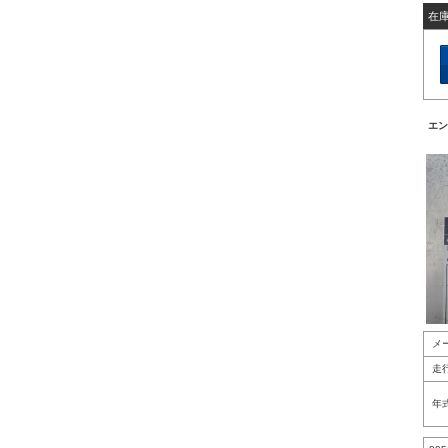
在
エンジ
メ
走
年