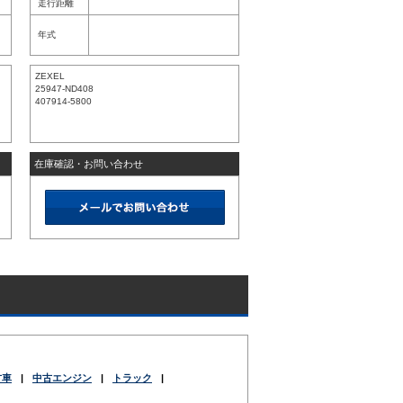
走行距離
年式
ZEXEL
25947-ND408
407914-5800
在庫確認・お問い合わせ
古車
|
中古エンジン
|
トラック
|