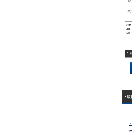
走
年
895
407
M1
在
取