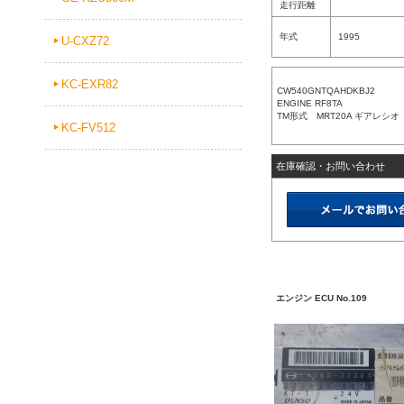
走行距離
年式
1995
U-CXZ72
KC-EXR82
CW540GNTQAHDKBJ2
ENGINE RF8TA
TM形式 MRT20A ギアレシオ 
KC-FV512
在庫確認・お問い合わせ
エンジン ECU No.109