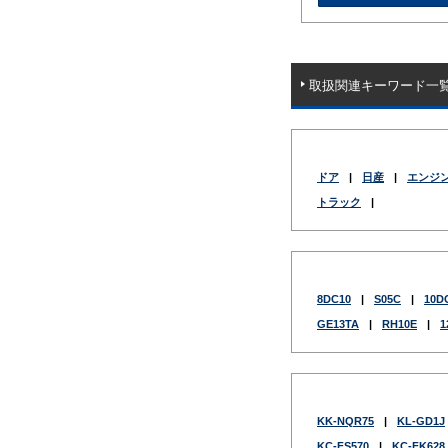
取扱関連キーワード一
ドア
|
日産
|
エンジ
トラック
|
8DC10
|
S05C
|
10D
GE13TA
|
RH10E
|
1
KK-NQR75
|
KL-GD1J
KC-FS570
|
KC-FK628