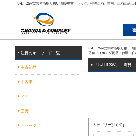
U-LH129Vに関する取り扱い情報/中古トラック、特殊車両、重機、車両部品
U-LH129Vに関する取り扱
注目のキーワード一覧
見積りはホンダ貿易にお問い合
「U-LH129V」 商品
中古部品
中古車
ドア
三菱
カテゴリー別で探す
トラック