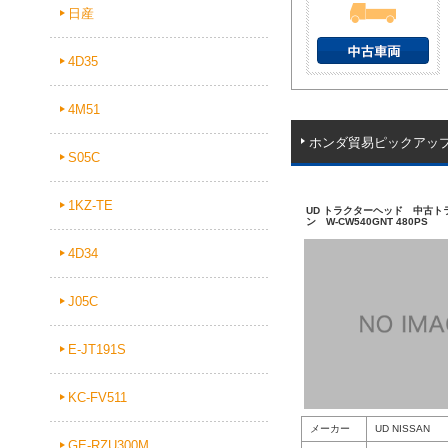
日産
4D35
4M51
ホンダ貿易ピックアッ
S05C
1KZ-TE
UD トラクターヘッド 中古ト
ン W-CW540GNT 480PS
4D34
J05C
E-JT191S
KC-FV511
メーカー
UD NISSAN
GE-RZU300M