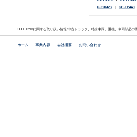
U-CXM23
|
KC-FP440
U-LH129Vに関する取り扱い情報/中古トラック、特殊車両、重機、車両部
ホーム
事業内容
会社概要
お問い合わせ