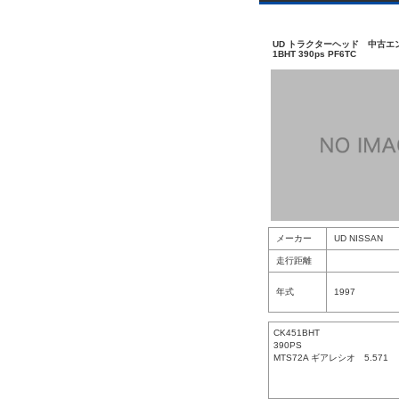
UD トラクターヘッド 中古エン
1BHT 390ps PF6TC
メーカー
UD NISSAN
走行距離
年式
1997
CK451BHT
390PS
MTS72A ギアレシオ 5.571