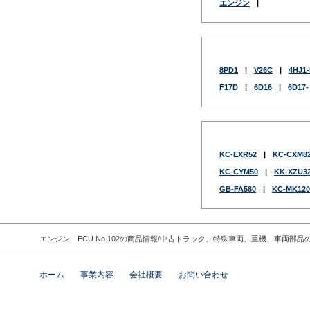
エンジン
|
8PD1
|
V26C
|
4HJ1
F17D
|
6D16
|
6D17
KC-EXR52
|
KC-CXM8
KC-CYM50
|
KK-XZU3
GB-FA580
|
KC-MK120
エンジン ECU No.102の商品情報/中古トラック、特殊車両、重機、車両
ホーム
事業内容
会社概要
お問い合わせ