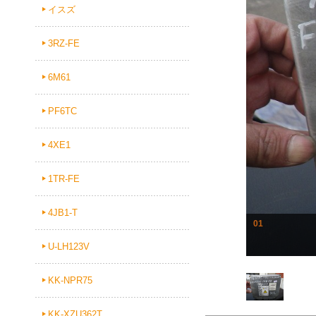
イスズ
3RZ-FE
6M61
PF6TC
4XE1
1TR-FE
4JB1-T
01
U-LH123V
KK-NPR75
KK-XZU362T