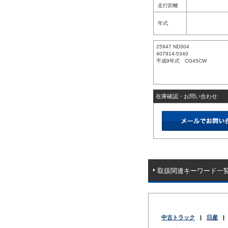
走行距離
年式
25947 ND304
407914-5340
平成9年式 CG45CW
在庫確認・お問い合わせ
取扱関連キーワード一
中古トラック
|
日産
|