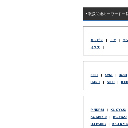
取扱関連キーワード一
キャビン
|
ドア
|
エ
イスズ
|
FE6T
|
4M51
|
4G64
6M60T
|
S05D
|
K13
P-NKR58
|
KL-CYY23
KC-MM719
|
KC-FD2J
U-FB501B
|
KK-FK71