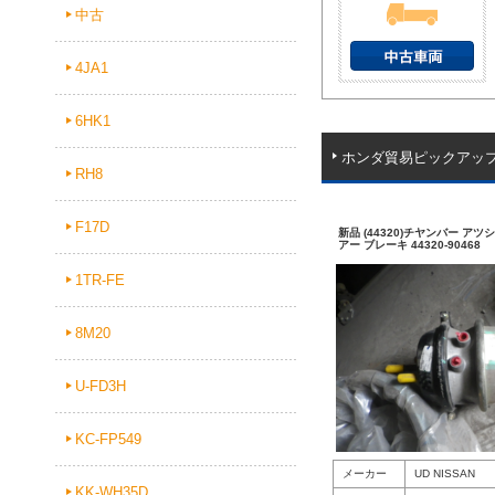
中古
4JA1
6HK1
ホンダ貿易ピックアッ
RH8
F17D
新品 (44320)チヤンバー アツ
アー ブレーキ 44320-90468
1TR-FE
8M20
U-FD3H
KC-FP549
メーカー
UD NISSAN
KK-WH35D