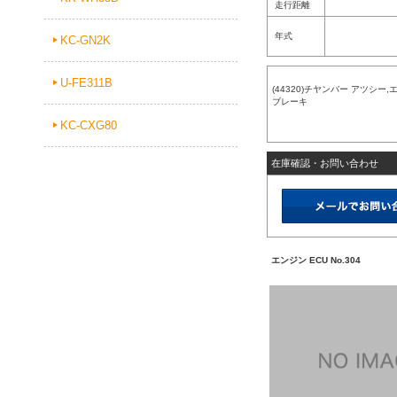
走行距離
年式
KC-GN2K
U-FE311B
(44320)チヤンバー アツシー,
ブレーキ
KC-CXG80
在庫確認・お問い合わせ
エンジン ECU No.304