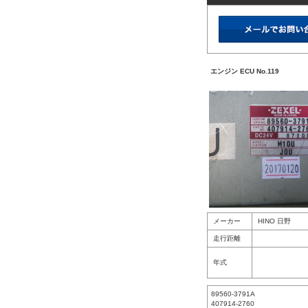
エンジン ECU No.119
メーカー
HINO 日野
走行距離
年式
89560-3791A
407914-2760