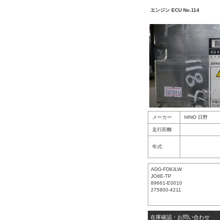
エンジン ECU No.114
メーカー
HINO 日野
走行距離
年式
ADG-FD8JLW
JO8E-TP
89661-E0010
275800-4211
在庫確認・お問い合わせ