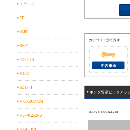
トラック
TF
4M51
カテゴリー別で探す
6HE1
4D34-T4
K13C
6D17-Ⅰ
ホンダ貿易ピックアッ
KK-XZU342M
エンジン ECU No.298
KL-PK252NB
KK-FE82E