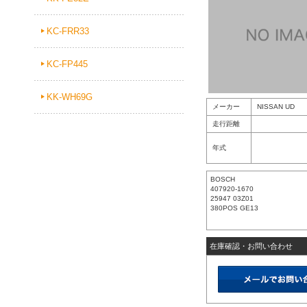
KC-FRR33
KC-FP445
KK-WH69G
メーカー
NISSAN UD
走行距離
年式
BOSCH
407920-1670
25947 03Z01
380POS GE13
在庫確認・お問い合わせ