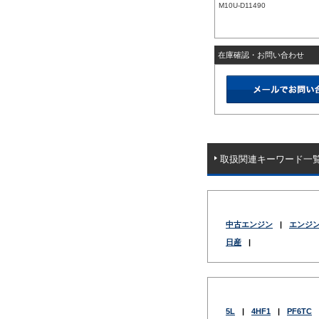
M10U-D11490
在庫確認・お問い合わせ
取扱関連キーワード一
中古エンジン
|
エンジ
日産
|
5L
|
4HF1
|
PF6TC