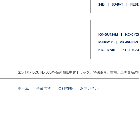
14B
|
6D40-T
|
FE6T
KK-BU410M
|
KC-CYZ
P-FRR12
|
KK-WHF5G
KK-FK74H
|
KC-CYG5
エンジン ECU No.305の商品情報/中古トラック、特殊車両、重機、車両
ホーム
事業内容
会社概要
お問い合わせ