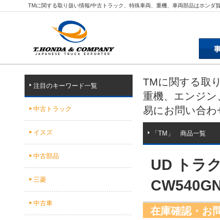
TMに関する取り扱い情報/中古トラック、特殊車両、重機、車両部品はホンダ
TMに関する取
注目のキーワード一覧
重機、エンジン
易にお問い合わ
中古トラック
イスズ
「TM」 商品一覧
中古部品
UD ト
三菱
CW540GN
中古車
在庫確認・お