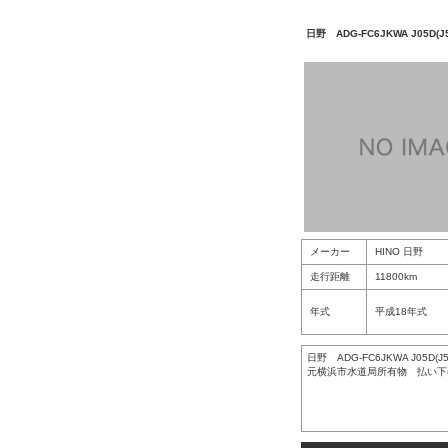
日野 ADG-FC6JKWA J05D(J5-
メーカー
HINO 日野
走行距離
11800km
年式
平成18年式
日野 ADG-FC6JKWA J05D(J5-
元横浜市水道局所有物 払い下