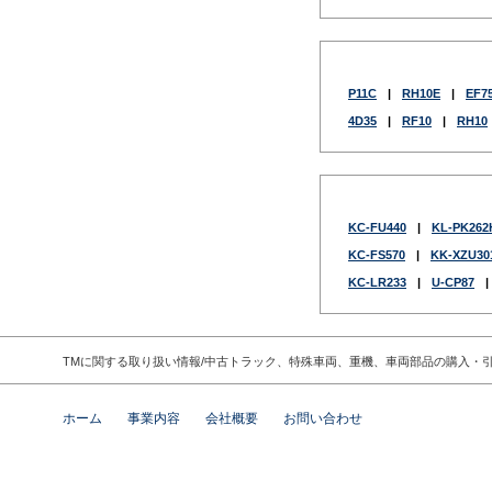
P11C
|
RH10E
|
EF7
4D35
|
RF10
|
RH10
KC-FU440
|
KL-PK262
KC-FS570
|
KK-XZU30
KC-LR233
|
U-CP87
|
TMに関する取り扱い情報/中古トラック、特殊車両、重機、車両部品の購入・
ホーム
事業内容
会社概要
お問い合わせ