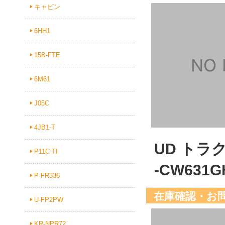
キャビン
6HH1
15B-FTE
6M61
J05C
4JB1-T
UD ト
P11C-TI
-CW631G
P-FR336
在庫確認・お
U-FP2PW
KR-NPR72