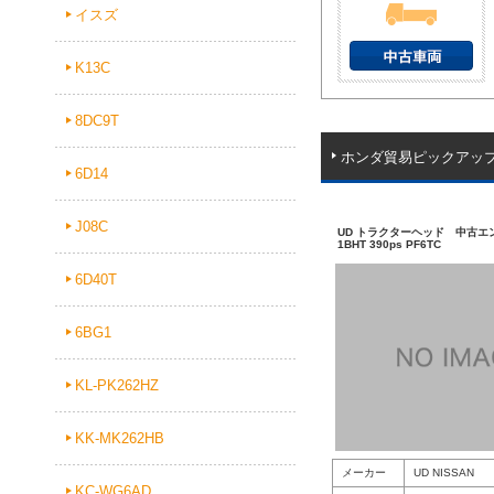
イスズ
K13C
8DC9T
ホンダ貿易ピックアッ
6D14
J08C
UD トラクターヘッド 中古エン
1BHT 390ps PF6TC
6D40T
6BG1
KL-PK262HZ
KK-MK262HB
メーカー
UD NISSAN
KC-WG6AD