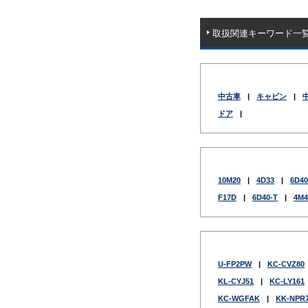
取扱関連キーワード一
中古車
|
キャビン
|
ドア
|
10M20
|
4D33
|
6D40
F17D
|
6D40-T
|
4M4
U-FP2PW
|
KC-CVZ80
KL-CYJ51
|
KC-LY161
KC-WGFAK
|
KK-NPR