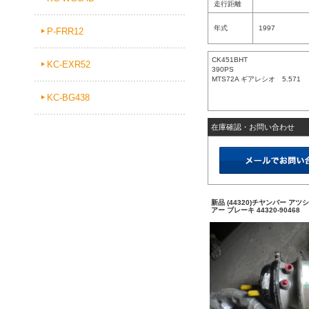
走行距離
年式
1997
P-FRR12
CK451BHT
KC-EXR52
390PS
MTS72A ギアレシオ 5.571
KC-BG438
在庫確認・お問い合わせ
新品 (44320)チヤンバー アツ
アー ブレーキ 44320-90468